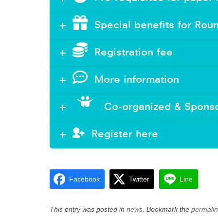
Special benefits for Rou
Registration fee
More information
Co-organized & Spons
Register here
Facebook
Twitter
Line
This entry was posted in
news
. Bookmark the
permali