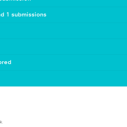
nd 1 submissions
ored
nk
.