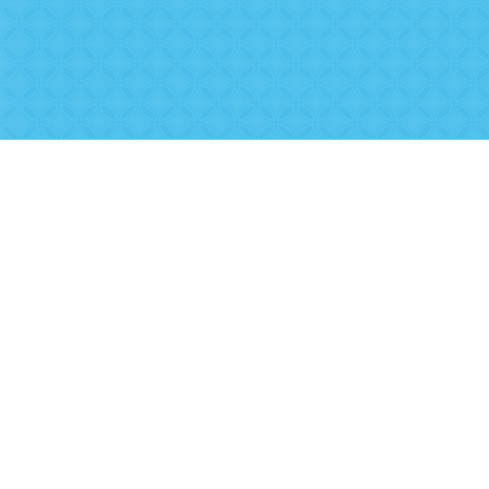
1/200
rmalink
.