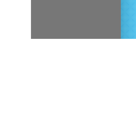
Facebook
Twitter
Line
This entry was posted in
Proceeding
. Bookmark the
pe