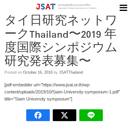
タイ⽇研究ネットワ
Skip
to
ークThailand〜2019 年
content
度国際シンポジウム
研究発表募集〜
Posted on
October 16, 2019
by
JSATThailand
[pdf-embedder url=”https://www.jsat.or.th/wp-
content/uploads/2019/10/Siam-University-symposium-1.pdf”
title=”Siam University symposium”]